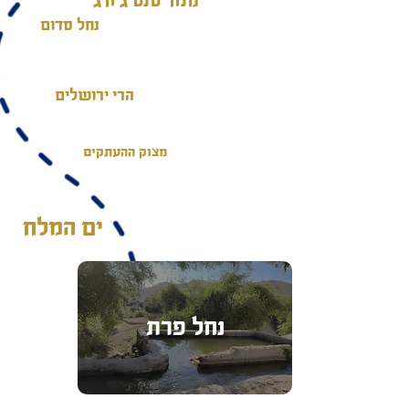
מנזר סנט ג’ורג’
נחל סדום
הרי ירושלים
מצוק ההעתקים
ים המלח
נחל פרת